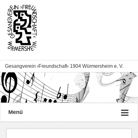
Gesangverein ›Freundschaft‹ 1904 Würmersheim e. V.
Menü