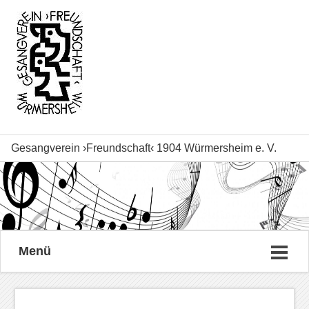
Gesangverein ›Freundschaft‹ 1904 Würmersheim e. V.
Menü