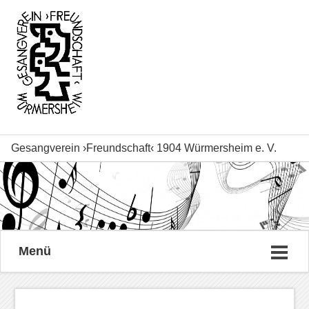
Gesangverein ›Freundschaft‹ 1904 Würmersheim e. V.
Menü