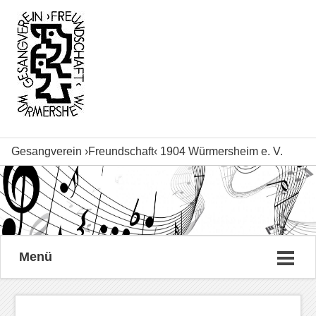
Gesangverein ›Freundschaft‹ 1904 Würmersheim e. V.
Menü