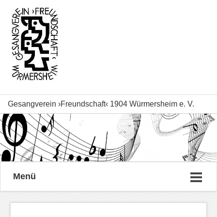
Gesangverein ›Freundschaft‹ 1904 Würmersheim e. V.
Menü