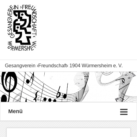
Gesangverein ›Freundschaft‹ 1904 Würmersheim e. V.
Menü