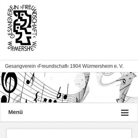
Gesangverein ›Freundschaft‹ 1904 Würmersheim e. V.
Menü